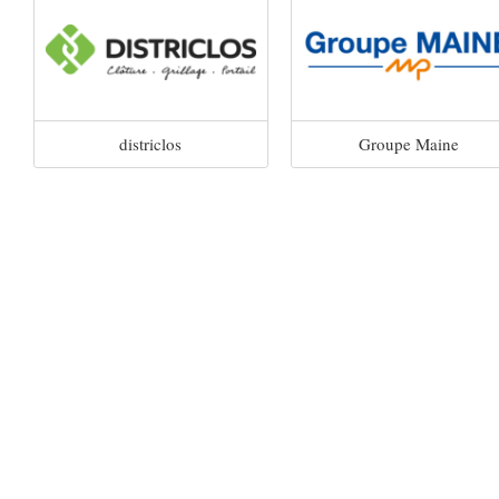
districlos
Groupe Maine