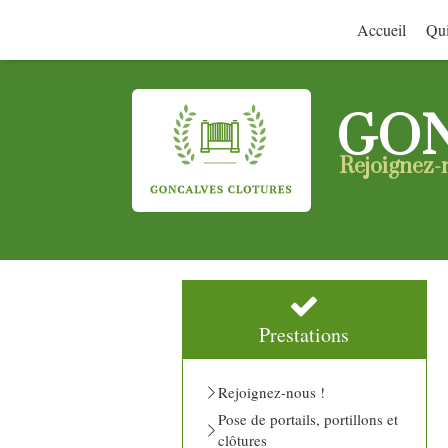
Accueil
Qui
GON
Rejoignez-
Prestations
Rejoignez-nous !
Pose de portails, portillons et
clôtures