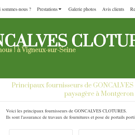
 sommes-nous ?
Prestations
Galerie photos
Avis clients
Re
CALVES CLOTU
nous ! à Vigneux-sur-Seine
Principaux fournisseurs de GONCALVE
paysagère à Montgeron 
Voici les principaux fournisseurs de GONCALVES CLOTURES.
Ils sont l'assurance de travaux de fournitures et pose de portails portil